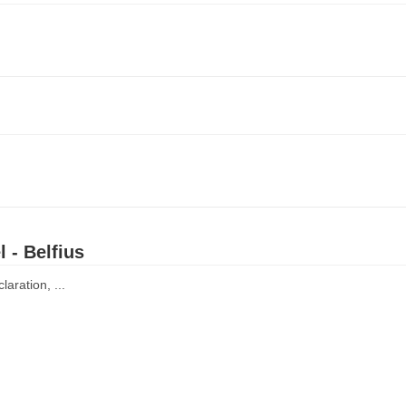
 - Belfius
aration, ...