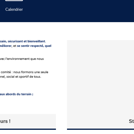
Calendrier
urs !
S