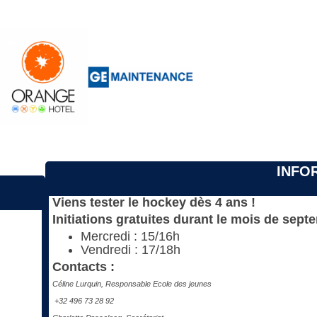
INFO
Viens tester le hockey dès 4 ans !
Initiations gratuites durant le mois de sept
Mercredi : 15/16h
Vendredi : 17/18h
Contacts :
Céline Lurquin, Responsable Ecole des jeunes
+32 496 73 28 92