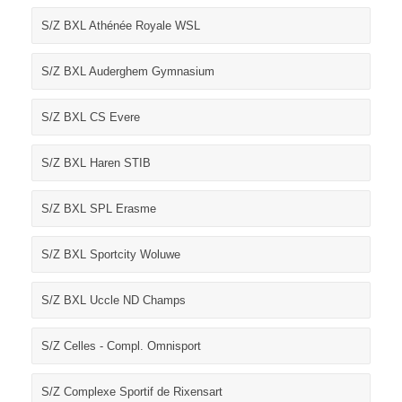
S/Z BXL Athénée Royale WSL
S/Z BXL Auderghem Gymnasium
S/Z BXL CS Evere
S/Z BXL Haren STIB
S/Z BXL SPL Erasme
S/Z BXL Sportcity Woluwe
S/Z BXL Uccle ND Champs
S/Z Celles - Compl. Omnisport
S/Z Complexe Sportif de Rixensart