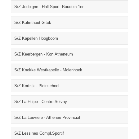
S/Z Jodoigne - Hall Sport. Baudoin 1er
S/Z Kalmthout Gitok
S/Z Kapellen Hoogboom
S/Z Keerbergen - Kon.Atheneum
S/Z Knokke Westkapelle - Molenhoek
S/Z Kortrijk - Pleinschool
S/Z La Hulpe - Centre Solvay
S/Z La Louvière - Athénée Provincial
S/Z Lessines Compl.Sportif