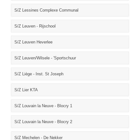
S/Z Lessines Complexe Communal
S/Z Leuven - Rijschool
S/Z Leuven Heverlee
S/Z Leuven/Wilsele - 'Sportschuur
S/Z Liège - Inst. St Joseph
S/Z Lier KTA
S/Z Louvain la Neuve - Blocry 1
S/Z Louvain la Neuve - Blocry 2
S/Z Mechelen - De Nekker