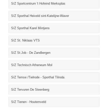
S/Z Sportcentrum 't Hofeind Merksplas
S/Z Sporthal Heiveld sint-Katelijne-Waver
S/Z Sporthal Karel Mintjens
S/Z St. Niklaas VTS
S/Z St.Job - De Zandbergen
S/Z Technisch Atheneum Mol
S/Z Temse /Tielrode - Sporthal Tilroda
S/Z Tervuren De Steenberg
S/Z Tienen - Houtemveld