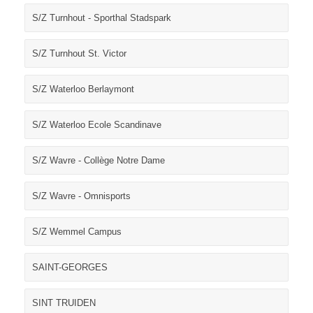
S/Z Turnhout - Sporthal Stadspark
S/Z Turnhout St. Victor
S/Z Waterloo Berlaymont
S/Z Waterloo Ecole Scandinave
S/Z Wavre - Collège Notre Dame
S/Z Wavre - Omnisports
S/Z Wemmel Campus
SAINT-GEORGES
SINT TRUIDEN