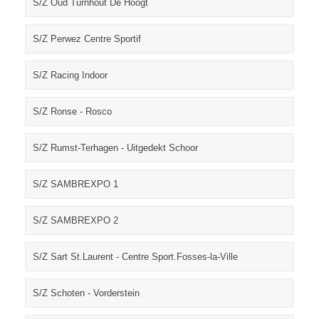
S/Z Oud Turnhout De Hoogt
S/Z Perwez Centre Sportif
S/Z Racing Indoor
S/Z Ronse - Rosco
S/Z Rumst-Terhagen - Uitgedekt Schoor
S/Z SAMBREXPO 1
S/Z SAMBREXPO 2
S/Z Sart St.Laurent - Centre Sport.Fosses-la-Ville
S/Z Schoten - Vorderstein