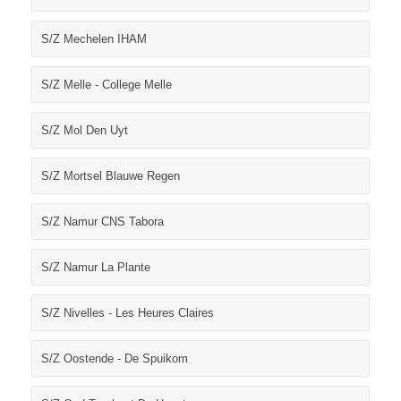
S/Z Mechelen IHAM
S/Z Melle - College Melle
S/Z Mol Den Uyt
S/Z Mortsel Blauwe Regen
S/Z Namur CNS Tabora
S/Z Namur La Plante
S/Z Nivelles - Les Heures Claires
S/Z Oostende - De Spuikom