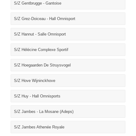
S/Z Gentbrugge - Gantoise
S/Z Grez-Doiceau - Hall Omnisport
S/Z Hannut - Salle Omnisport
S/Z Hélécine Complexe Sportif
S/Z Hoegaarden De Struysvogel
S/Z Hove Wijninckhove
S/Z Huy - Hall Omnisports
S/Z Jambes - La Mosane (Adeps)
S/Z Jambes Athenée Royale